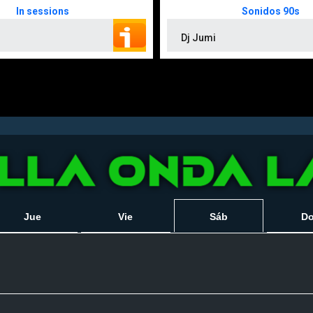
Jue
Vie
Sáb
D