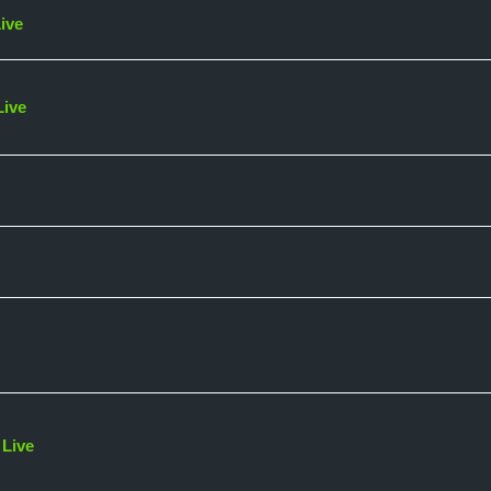
ive
Live
c
Live